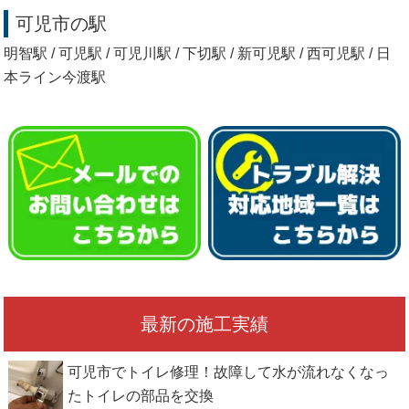
可児市の駅
明智駅 / 可児駅 / 可児川駅 / 下切駅 / 新可児駅 / 西可児駅 / 日
本ライン今渡駅
最新の施工実績
可児市でトイレ修理！故障して水が流れなくなっ
たトイレの部品を交換