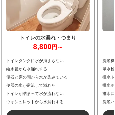
トイレの水漏れ・つまり
8,800
円～
トイレタンクに水が溜まらない
洗濯機
給水管から水漏れする
単水栓
便器と床の間から水が染みている
排水ト
便器の水が逆流して溢れた
排水ホ
トイレが詰まって水が流れない
排水口
ウォシュレットから水漏れする
洗濯パ