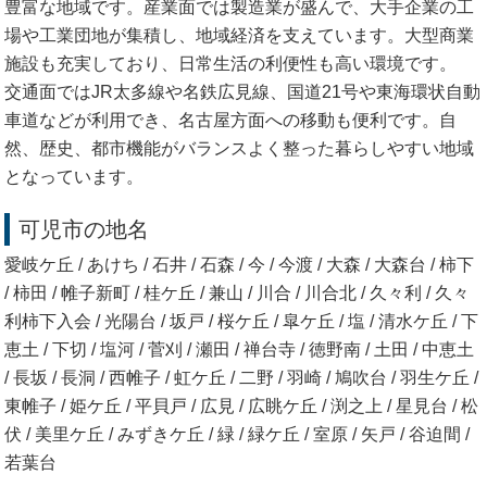
豊富な地域です。産業面では製造業が盛んで、大手企業の工
場や工業団地が集積し、地域経済を支えています。大型商業
施設も充実しており、日常生活の利便性も高い環境です。
交通面ではJR太多線や名鉄広見線、国道21号や東海環状自動
車道などが利用でき、名古屋方面への移動も便利です。自
然、歴史、都市機能がバランスよく整った暮らしやすい地域
となっています。
可児市の地名
愛岐ケ丘 / あけち / 石井 / 石森 / 今 / 今渡 / 大森 / 大森台 / 柿下
/ 柿田 / 帷子新町 / 桂ケ丘 / 兼山 / 川合 / 川合北 / 久々利 / 久々
利柿下入会 / 光陽台 / 坂戸 / 桜ケ丘 / 皐ケ丘 / 塩 / 清水ケ丘 / 下
恵土 / 下切 / 塩河 / 菅刈 / 瀬田 / 禅台寺 / 徳野南 / 土田 / 中恵土
/ 長坂 / 長洞 / 西帷子 / 虹ケ丘 / 二野 / 羽崎 / 鳩吹台 / 羽生ケ丘 /
東帷子 / 姫ケ丘 / 平貝戸 / 広見 / 広眺ケ丘 / 渕之上 / 星見台 / 松
伏 / 美里ケ丘 / みずきケ丘 / 緑 / 緑ケ丘 / 室原 / 矢戸 / 谷迫間 /
若葉台