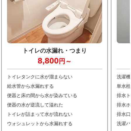
トイレの水漏れ・つまり
8,800
円～
トイレタンクに水が溜まらない
洗濯機
給水管から水漏れする
単水栓
便器と床の間から水が染みている
排水ト
便器の水が逆流して溢れた
排水ホ
トイレが詰まって水が流れない
排水口
ウォシュレットから水漏れする
洗濯パ