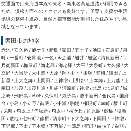
交通面では東海道本線や東名・新東名高速道路が利用できる
ため、浜松方面へのアクセスも良好です。子育て支援や生活
環境の整備も進み、自然と都市機能が調和した住みやすい地
域となっています。
磐田市の地名
赤池 / 安久路 / 旭ケ丘 / 新島 / 家田 / 五十子 / 池田 / 石原町 / 泉
町 / 一番町 / 壱貫地 / 一色 / 今之浦 / 岩井 / 岩室 / 請負新田 / 宇
兵衛新田 / 梅屋町 / 海老島 / 海老塚 / 大平 / 大泉町 / 大久保 / 大
立野 / 大当所 / 大中瀬 / 大原 / 岡 / 掛下 / 掛塚 / 笠梅 / 鎌田 / 上
新屋 / 上大之郷 / 上岡田 / 上神増 / 上野部 / 上本郷 / 上万能 / 上
南田 / 加茂 / 加茂川通 / 川袋 / 河原町 / 神増 / 北島 / 北見町 / 城
之崎 / 刑部島 / 草崎 / 久保町 / 気子島 / 源平新田 / 合代島 / 国府
台 / 小島 / 小立野 / 御殿 / 小中瀬 / 駒場 / 権現町 / 幸町 / 坂上町
/ 栄町 / 匂坂上 / 匂坂新 / 匂坂中 / 桜ケ丘 / 笹原島 / 鮫島 / 塩新
田 / 敷地 / 七軒町 / 篠原 / 清水町 / 下大之郷 / 下岡田 / 下神増 /
下野部 / 下太 / 下本郷 / 下万能 / 十郎島 / 宿町 / 白拍子 / 白羽 /