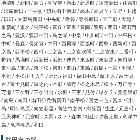
地脇町 / 新開 / 新貝 / 真光寺 / 新出 / 新通町 / 須恵新田 / 住吉町
/ 清庵新田 / 千手堂 / 惣兵衛下新田 / 高木 / 高見丘 / 立野 / 玉越
/ 田町 / 太郎馬新田 / 中央町 / 寺谷 / 寺谷新田 / 天王町 / 天龍 /
東新町 / 東名 / 飛平松 / 富丘 / 富里 / 豊岡 / 豊島 / 豊田 / 豊田西
之島 / 豊浜 / 豊浜中野 / 鳥之瀬 / 中泉 / 中川町 / 中野 / 中平松 /
中町 / 長森 / 長須賀 / 中田 / 西貝塚 / 西坂町 / 西島 / 西新町 / 西
之島 / 西平松 / 西町 / 二之宮 / 二之宮浅間 / 二之宮東 / 二番町 /
野箱 / 馬場町 / 浜新田 / 浜部 / 稗原 / 東坂町 / 東新屋 / 東貝塚 /
東小島 / 東原 / 東平松 / 東町 / 東山 / 東脇 / 彦島 / 一言 / 平間 /
平松 / 平松掛下入作 / 蛭池 / 福田 / 福田中島 / 藤上原 / 富士見
台 / 富士見町 / 堀之内 / 本町 / 前野 / 松之木島 / 松本 / 万正寺 /
万瀬 / 三ケ野 / 三ケ野台 / 水堀 / 三家 / 見付 / 緑ケ丘 / 美登里町
/ 南島 / 南田 / 南田伊兵衛新田 / 南平松 / 宮之一色 / 宮本 / 明ケ
島 / 明ケ島原 / 向笠新屋 / 向笠竹之内 / 向笠西 / 虫生 / 元倉町 /
元天神町 / 元宮町 / 森岡 / 森下 / 森本 / 社山 / 弥藤太島 / 竜洋中
島 / 竜洋稗原 / 和口
磐田市の駅