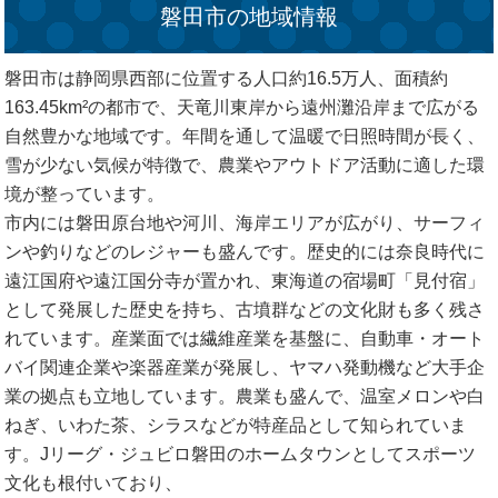
磐田市の地域情報
磐田市は静岡県西部に位置する人口約16.5万人、面積約
163.45km²の都市で、天竜川東岸から遠州灘沿岸まで広がる
自然豊かな地域です。年間を通して温暖で日照時間が長く、
雪が少ない気候が特徴で、農業やアウトドア活動に適した環
境が整っています。
市内には磐田原台地や河川、海岸エリアが広がり、サーフィ
ンや釣りなどのレジャーも盛んです。歴史的には奈良時代に
遠江国府や遠江国分寺が置かれ、東海道の宿場町「見付宿」
として発展した歴史を持ち、古墳群などの文化財も多く残さ
れています。産業面では繊維産業を基盤に、自動車・オート
バイ関連企業や楽器産業が発展し、ヤマハ発動機など大手企
業の拠点も立地しています。農業も盛んで、温室メロンや白
ねぎ、いわた茶、シラスなどが特産品として知られていま
す。Jリーグ・ジュビロ磐田のホームタウンとしてスポーツ
文化も根付いており、