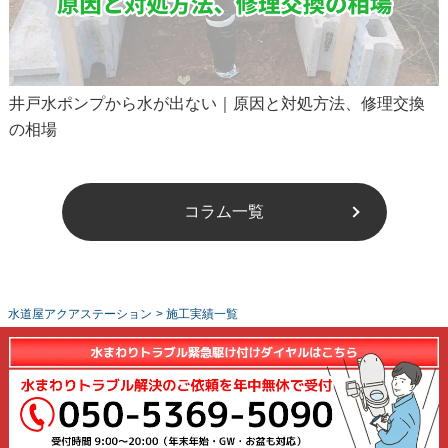
井戸水ポンプから水が出ない｜原因と対処方法、修理交換
の相場
コラム一覧
水道屋アクアステーション
>
施工実績一覧
相模原市南区でトイレの詰まりをローポンプで解消