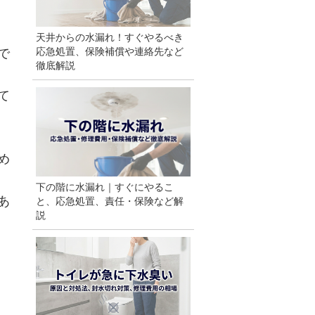
天井からの水漏れ！すぐやるべき
応急処置、保険補償や連絡先など
で
徹底解説
て
め
下の階に水漏れ｜すぐにやるこ
あ
と、応急処置、責任・保険など解
説