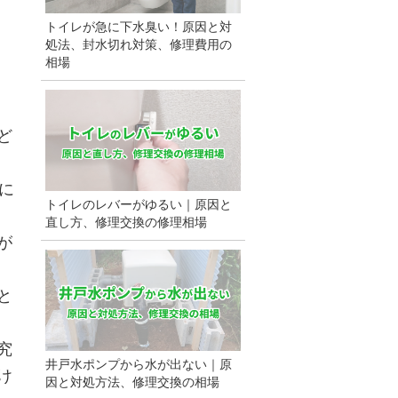
トイレが急に下水臭い！原因と対
処法、封水切れ対策、修理費用の
相場
ど
に
トイレのレバーがゆるい｜原因と
直し方、修理交換の修理相場
が
と
究
井戸水ポンプから水が出ない｜原
け
因と対処方法、修理交換の相場