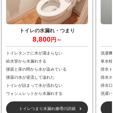
トイレの水漏れ・つまり
8,800
円～
トイレタンクに水が溜まらない
洗濯機
給水管から水漏れする
単水栓
便器と床の間から水が染みている
排水ト
便器の水が逆流して溢れた
排水ホ
トイレが詰まって水が流れない
排水口
ウォシュレットから水漏れする
洗濯パ
トイレつまり水漏れ修理の詳細