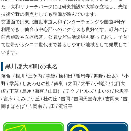
た、大和リサーチパークには研究施設や大学が立地し、先端
技術分野の拠点としても整備が進んでいます。
交通面では東北自動車道大和インターチェンジや国道4号が
利用でき、仙台市中心部へのアクセスも良好です。町内には
商業施設や医療機関、公園など生活環境も整っており、子育
て世帯からシニア世代まで暮らしやすい地域として発展して
います。
黒川郡大和町の地名
落合（相川 / 三ケ内 / 蒜袋 / 桧和田 / 報恩寺 / 舞野 / 松坂） / 小
野 / 学苑 / しあわせの杜 / 鶴巣（太田 / 大平 / 小鶴沢 / 北目大
崎 / 下草 / 鳥屋 / 幕柳 / 山田） / テクノヒルズ / まいの / 松坂平
/ 宮床 / もみじケ丘 / 杜の丘 / 吉岡 / 吉岡天皇寺東 / 吉岡東 / 吉
岡まほろば / 吉岡南 / 吉田 / 流通平