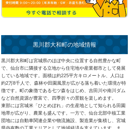
黒川郡大和町の地域情報
黒川郡大和町は宮城県のほぼ中央に位置する自然豊かな町
で、仙台市に隣接する立地から住宅地や産業都市として発展
している地域です。面積は約225平方キロメートル、人口は
約2万8千人で、森林や田園風景が広がる落ち着いた環境が特
徴です。町の象徴である七ツ森をはじめ、吉田川や南川ダム
など自然資源が豊富で、四季折々の景観を楽しめます。
東部には宮城米「ひとめぼれ」の生産地として知られる田園
地帯が広がり、農業も盛んです。一方で、仙台北部中核工業
団地には自動車関連企業や物流施設、製造業が集積し、宮城
県内有数の工業エリアとして地域経済を支えています。ま